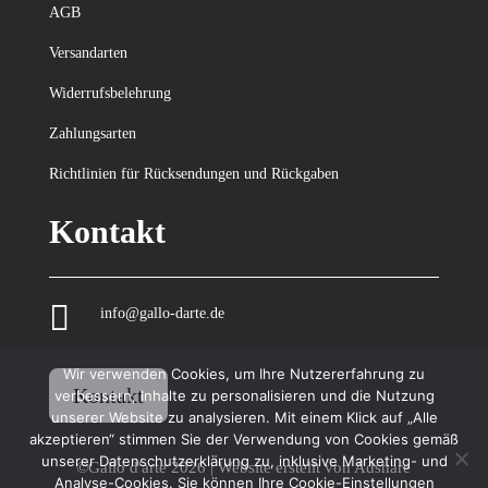
AGB
Versandarten
Widerrufsbelehrung
Zahlungsarten
Richtlinien für Rücksendungen und Rückgaben
Kontakt

info@gallo-darte.de
Wir verwenden Cookies, um Ihre Nutzererfahrung zu
Kontakt
verbessern, Inhalte zu personalisieren und die Nutzung
unserer Website zu analysieren. Mit einem Klick auf „Alle
akzeptieren“ stimmen Sie der Verwendung von Cookies gemäß
unserer Datenschutzerklärung zu, inklusive Marketing- und
©Gallo d'arte 2026 | Website erstellt von
Adshare
Analyse-Cookies. Sie können Ihre Cookie-Einstellungen