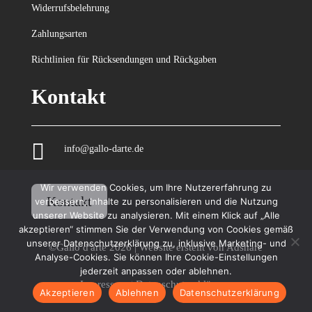
Widerrufsbelehrung
Zahlungsarten
Richtlinien für Rücksendungen und Rückgaben
Kontakt

info@gallo-darte.de
Wir verwenden Cookies, um Ihre Nutzererfahrung zu
Kontakt
verbessern, Inhalte zu personalisieren und die Nutzung
unserer Website zu analysieren. Mit einem Klick auf „Alle
akzeptieren“ stimmen Sie der Verwendung von Cookies gemäß
unserer Datenschutzerklärung zu, inklusive Marketing- und
©Gallo d'arte 2026 | Website erstellt von
Adshare
Analyse-Cookies. Sie können Ihre Cookie-Einstellungen
jederzeit anpassen oder ablehnen.
Impressum
|
Datenschutzerklärung
Akzeptieren
Ablehnen
Datenschutzerklärung